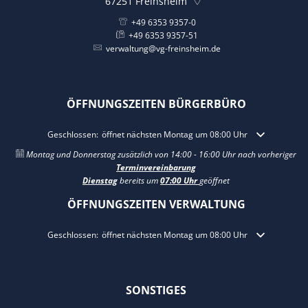
67251
Freinsheim
+49 6353 9357-0
+49 6353 9357-51
verwaltung@vg-freinsheim.de
ÖFFNUNGSZEITEN BÜRGERBÜRO
Klicken, um weitere Öffnungs- oder Schließzeiten auszublenden
Geschlossen:
öffnet nächsten Montag um 08:00 Uhr
Montag und Donnerstag zusätzlich von 14:00 - 16:00 Uhr nach vorheriger
Terminvereinbarung
Dienstag
bereits um
07:00 Uhr
geöffnet
ÖFFNUNGSZEITEN VERWALTUNG
Klicken, um weitere Öffnungs- oder Schließzeiten auszublenden
Geschlossen:
öffnet nächsten Montag um 08:00 Uhr
SONSTIGES