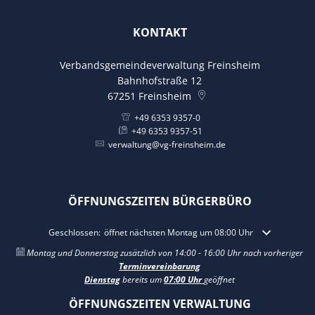
KONTAKT
Verbandsgemeindeverwaltung Freinsheim
Bahnhofstraße 12
67251
Freinsheim
+49 6353 9357-0
+49 6353 9357-51
verwaltung@vg-freinsheim.de
ÖFFNUNGSZEITEN BÜRGERBÜRO
Klicken, um weitere Öffnungs- oder Schließzeiten auszublenden
Geschlossen:
öffnet nächsten Montag um 08:00 Uhr
Montag und Donnerstag zusätzlich von 14:00 - 16:00 Uhr nach vorheriger
Terminvereinbarung
Dienstag
bereits um
07:00 Uhr
geöffnet
ÖFFNUNGSZEITEN VERWALTUNG