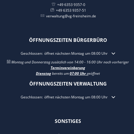
+49 6353 9357-0
+49 6353 9357-51
verwaltung@vg-freinsheim.de
ÖFFNUNGSZEITEN BÜRGERBÜRO
Klicken, um weitere Öffnungs- oder Schließzeiten auszublenden
Geschlossen:
öffnet nächsten Montag um 08:00 Uhr
Montag und Donnerstag zusätzlich von 14:00 - 16:00 Uhr nach vorheriger
Terminvereinbarung
Dienstag
bereits um
07:00 Uhr
geöffnet
ÖFFNUNGSZEITEN VERWALTUNG
Klicken, um weitere Öffnungs- oder Schließzeiten auszublenden
Geschlossen:
öffnet nächsten Montag um 08:00 Uhr
SONSTIGES