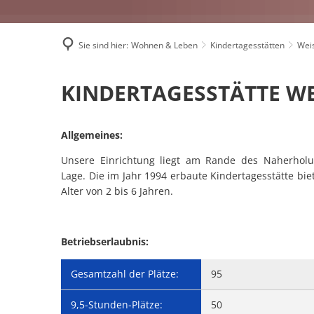
Sie sind hier:
Wohnen & Leben
Kindertagesstätten
Wei
Weisenheim
KINDERTAGESSTÄTTE W
am
Allgemeines:
Sand
Unsere Einrichtung liegt am Rande des Naherholu
Lage. Die im Jahr 1994 erbaute Kindertagesstätte bi
Alter von 2 bis 6 Jahren.
Betriebserlaubnis:
Gesamtzahl der Plätze:
95
9,5-Stunden-Plätze:
50