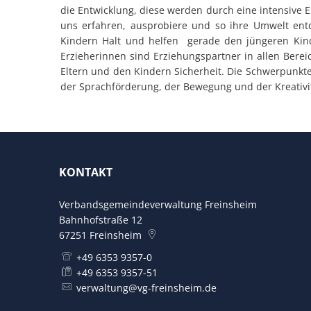
die Entwicklung, diese werden durch eine intensive E
uns erfahren, ausprobiere und so ihre Umwelt en
Kindern Halt und helfen gerade den jüngeren Kinde
Erzieherinnen sind Erziehungspartner in allen Bere
Eltern und den Kindern Sicherheit. Die Schwerpunkte
der Sprachförderung, der Bewegung und der Kreativit
KONTAKT
Verbandsgemeindeverwaltung Freinsheim
Bahnhofstraße 12
67251
Freinsheim
+49 6353 9357-0
+49 6353 9357-51
verwaltung@vg-freinsheim.de