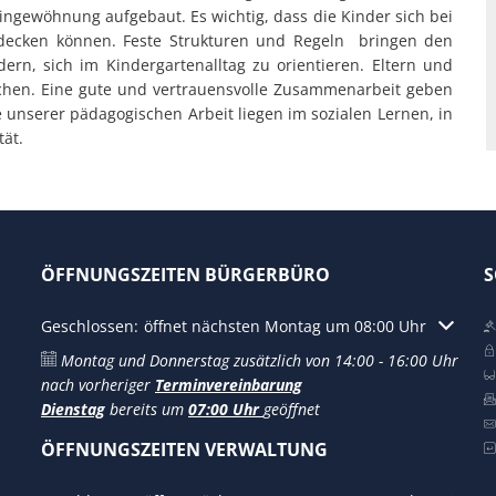
ingewöhnung aufgebaut. Es wichtig, dass die Kinder sich bei
tdecken können. Feste Strukturen und Regeln bringen den
rn, sich im Kindergartenalltag zu orientieren. Eltern und
ichen. Eine gute und vertrauensvolle Zusammenarbeit geben
 unserer pädagogischen Arbeit liegen im sozialen Lernen, in
ät.
ÖFFNUNGSZEITEN BÜRGERBÜRO
S
Klicken, um weitere Öffnungs- oder Schließzeiten auszublen
Geschlossen:
öffnet nächsten Montag um 08:00 Uhr
Montag und Donnerstag zusätzlich von 14:00 - 16:00 Uhr
nach vorheriger
Terminvereinbarung
Dienstag
bereits um
07:00 Uhr
geöffnet
ÖFFNUNGSZEITEN VERWALTUNG