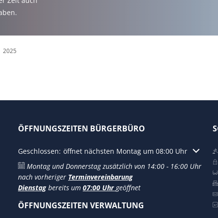
r Zeit auch
aben.
2025
ÖFFNUNGSZEITEN BÜRGERBÜRO
S
Klicken, um weitere Öffnungs- oder Schließzeiten auszublen
Geschlossen:
öffnet nächsten Montag um 08:00 Uhr
Montag und Donnerstag zusätzlich von 14:00 - 16:00 Uhr
nach vorheriger
Terminvereinbarung
Dienstag
bereits um
07:00 Uhr
geöffnet
ÖFFNUNGSZEITEN VERWALTUNG