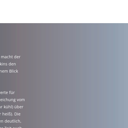
AUS & POLITIK
WOHNEN & LEBEN
GEMEINDEN
T
 macht der
kins den
nem Blick
erte für
weichung vom
r kühl) über
r heiß). Die
n deutlich,