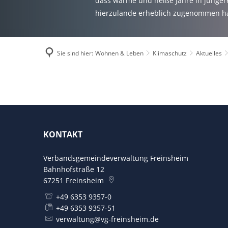
dass warme und heiße Jahre in jüngere
hierzulande erheblich zugenommen h
Sie sind hier:
Wohnen & Leben
Klimaschutz
Aktuelles
2025
KONTAKT
Verbandsgemeindeverwaltung Freinsheim
Bahnhofstraße 12
67251
Freinsheim
+49 6353 9357-0
+49 6353 9357-51
verwaltung@vg-freinsheim.de