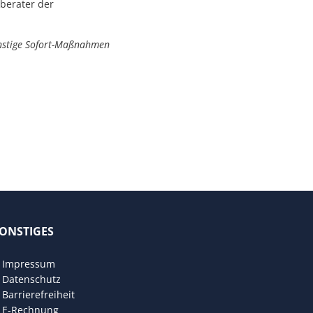
berater der
ünstige Sofort-Maßnahmen
ONSTIGES
den
Impressum
Datenschutz
Barrierefreiheit
E-Rechnung