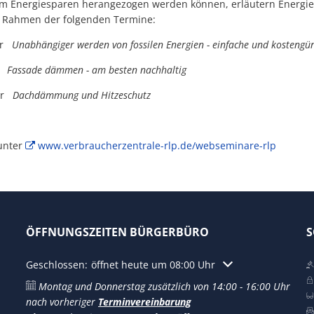
Energiesparen herangezogen werden können, erläutern Energie
m Rahmen der folgenden Termine:
Uhr
Unabhängiger werden von fossilen Energien - einfache und kosteng
hr
Fassade dämmen - am besten nachhaltig
Uhr
Dachdämmung und Hitzeschutz
unter
www.verbraucherzentrale-rlp.de/webseminare-rlp
ÖFFNUNGSZEITEN BÜRGERBÜRO
S
Klicken, um weitere Öffnungs- oder Schließzeiten auszublen
Geschlossen:
öffnet heute um 08:00 Uhr
Montag und Donnerstag zusätzlich von 14:00 - 16:00 Uhr
nach vorheriger
Terminvereinbarung