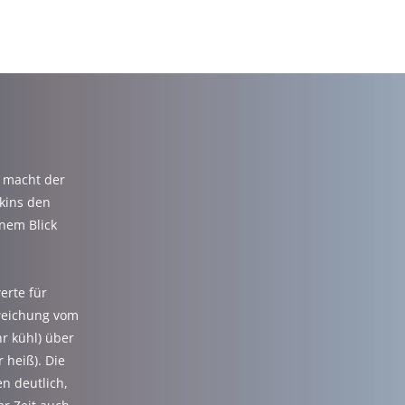
AUS & POLITIK
WOHNEN & LEBEN
GEMEINDEN
T
 macht der
kins den
nem Blick
erte für
weichung vom
r kühl) über
r heiß). Die
n deutlich,