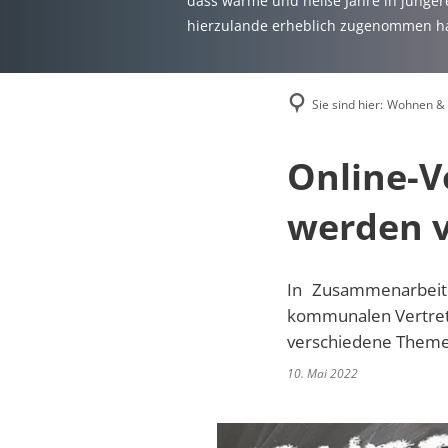
dass warme und heiße Jahre in jüngere
hierzulande erheblich zugenommen h
Sie sind hier:
Wohnen &
Online-V
werden v
In Zusammenarbeit 
kommunalen Vertrete
verschiedene Theme
10. Mai 2022