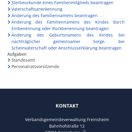
Sterbeurkunde eines Familienmitglieds beantragen
Vaterschaftsanerkennung
Änderung des Familiennamens beantragen
Änderung des Familiennamens des Kindes durch
Einbenennung oder Rückbenennung beantragen
Änderung des Geburtsnamens des Kindes bei
nachträglicher gemeinsamer Sorge, bei
Scheinvaterschaft oder Anschlusserklärung beantragen
Aufgaben
Standesamt
Personalratsvorsitzende
KONTAKT
Verbandsgemeindeverwaltung Freinsheim
Bahnhofstraße 12