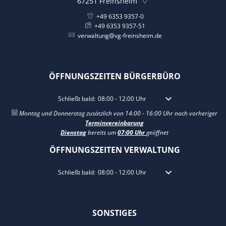
67251
Freinsheim
+49 6353 9357-0
+49 6353 9357-51
verwaltung@vg-freinsheim.de
ÖFFNUNGSZEITEN BÜRGERBÜRO
Klicken, um weitere Öffnungs- oder Schließzeiten auszuble
Schließt bald:
08:00
-
12:00
Uhr
Von 08:00 bis 12:00 Uhr
Montag und Donnerstag zusätzlich von 14:00 - 16:00 Uhr nach vorheriger
Terminvereinbarung
Dienstag
bereits um
07:00 Uhr
geöffnet
ÖFFNUNGSZEITEN VERWALTUNG
Klicken, um weitere Öffnungs- oder Schließzeiten auszuble
Schließt bald:
08:00
-
12:00
Uhr
Von 08:00 bis 12:00 Uhr
SONSTIGES