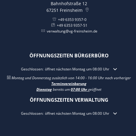
Bahnhofstraße 12
67251
Freinsheim
+49 6353 9357-0
+49 6353 9357-51
verwaltung@vg-freinsheim.de
ÖFFNUNGSZEITEN BÜRGERBÜRO
Klicken, um weitere Öffnungs- oder Schließzeiten auszublenden
Geschlossen:
öffnet nächsten Montag um 08:00 Uhr
Montag und Donnerstag zusätzlich von 14:00 - 16:00 Uhr nach vorheriger
Terminvereinbarung
Dienstag
bereits um
07:00 Uhr
geöffnet
ÖFFNUNGSZEITEN VERWALTUNG
Klicken, um weitere Öffnungs- oder Schließzeiten auszublenden
Geschlossen:
öffnet nächsten Montag um 08:00 Uhr