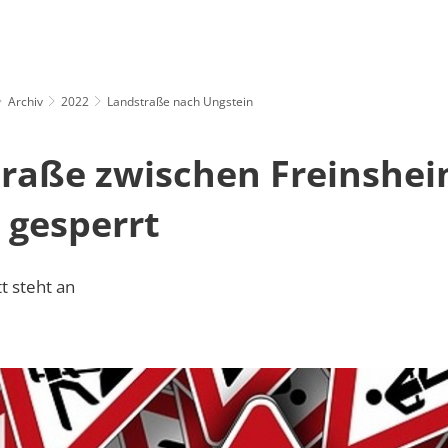
AUS & POLITIK
WOHNEN & LEBEN
GEMEINDEN
T
Archiv
2022
Landstraße nach Ungstein
raße zwischen Freinshe
 gesperrt
t steht an