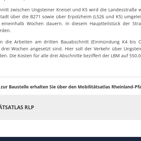
nitt zwischen Ungsteiner Kreisel und K5 wird die Landesstraße wi
stadt über die B271 sowie über Erpolzheim (L526 und K5) umgeleit
a eineinhalb Wochen dauern. In diesem Hauptteilstück der Stra
rden.
n die Arbeiten am dritten Bauabschnitt (Einmündung K4 bis O
a drei Wochen angesetzt sind. Hier soll der Verkehr über Ungste
en. Die Kosten für alle drei Abschnitte beziffert der LBM auf 550.0
ur Baustelle erhalten Sie über den Mobilitätsatlas Rheinland-Pfa
ÄTSATLAS RLP