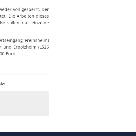
eder voll gesperrt. Der
et. Die Arbeiten dieses
ße sollen nur einzelne
rtseingang Freinsheim)
in und Erpolzheim (L526
00 Euro.
lz: