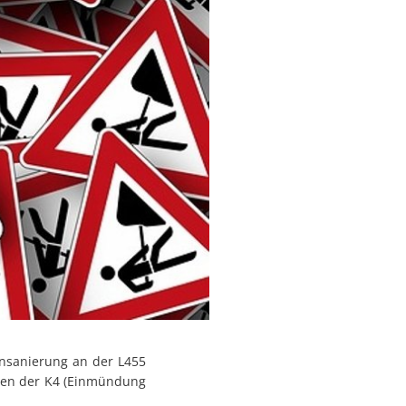
nsanierung an der L455
chen der K4 (Einmündung