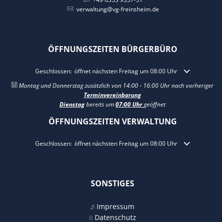
verwaltung@vg-freinsheim.de
ÖFFNUNGSZEITEN BÜRGERBÜRO
Klicken, um weitere Öffnungs- oder Schließzeiten auszublenden
Geschlossen:
öffnet nächsten Freitag um 08:00 Uhr
Montag und Donnerstag zusätzlich von 14:00 - 16:00 Uhr nach vorheriger
Terminvereinbarung
Dienstag
bereits um
07:00 Uhr
geöffnet
ÖFFNUNGSZEITEN VERWALTUNG
Klicken, um weitere Öffnungs- oder Schließzeiten auszublenden
Geschlossen:
öffnet nächsten Freitag um 08:00 Uhr
SONSTIGES
Impressum
Datenschutz