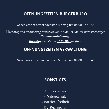
ÖFFNUNGSZEITEN BÜRGERBÜRO
Klicken, um weitere Öffnungs- oder Schließzeiten auszublenden
Geschlossen:
öffnet nächsten Montag um 08:00 Uhr
Montag und Donnerstag zusätzlich von 14:00 - 16:00 Uhr nach vorheriger
Terminvereinbarung
Dienstag
bereits um
07:00 Uhr
geöffnet
ÖFFNUNGSZEITEN VERWALTUNG
Klicken, um weitere Öffnungs- oder Schließzeiten auszublenden
Geschlossen:
öffnet nächsten Montag um 08:00 Uhr
SONSTIGES
Impressum
Datenschutz
Barrierefreiheit
E-Rechnung