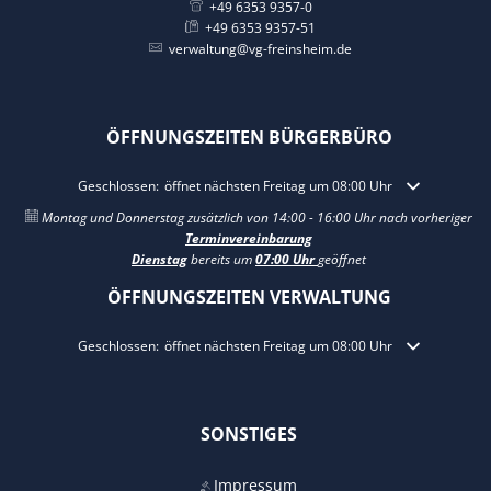
+49 6353 9357-0
+49 6353 9357-51
verwaltung@vg-freinsheim.de
ÖFFNUNGSZEITEN BÜRGERBÜRO
Klicken, um weitere Öffnungs- oder Schließzeiten auszublenden
Geschlossen:
öffnet nächsten Freitag um 08:00 Uhr
Montag und Donnerstag zusätzlich von 14:00 - 16:00 Uhr nach vorheriger
Terminvereinbarung
Dienstag
bereits um
07:00 Uhr
geöffnet
ÖFFNUNGSZEITEN VERWALTUNG
Klicken, um weitere Öffnungs- oder Schließzeiten auszublenden
Geschlossen:
öffnet nächsten Freitag um 08:00 Uhr
SONSTIGES
Impressum