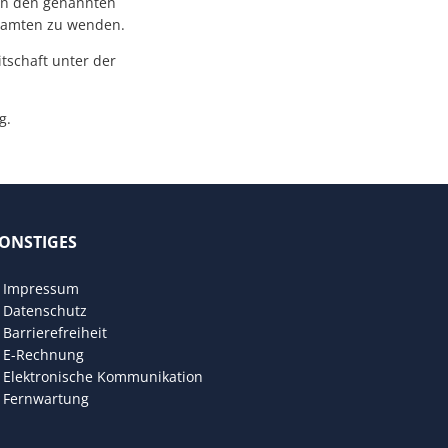
 in den genannten
eamten zu wenden.
tschaft unter der
g.
ONSTIGES
den
Impressum
Datenschutz
Barrierefreiheit
E-Rechnung
Elektronische Kommunikation
Fernwartung
den