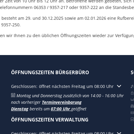
der Zeit von 10 Uhr bis 12 Uhr an. Betroffene werden gebeten, sich
Telefonnummern 06353 / 9357-217 oder 9357-222 an die Standesb
 besteht am 29. und 30.12.2025 sowie am 02.01.2026 eine Rufberei
 9357-250.
en wir Ihnen zu den üblichen Öffnungszeiten wieder zur Verfügun
ÖFFNUNGSZEITEN BÜRGERBÜRO
S
Klicken, um weitere Öffnungs- oder Schließzeiten auszublen
Geschlossen:
öffnet nächsten Freitag um 08:00 Uhr
Montag und Donnerstag zusätzlich von 14:00 - 16:00 Uhr
nach vorheriger
Terminvereinbarung
Dienstag
bereits um
07:00 Uhr
geöffnet
ÖFFNUNGSZEITEN VERWALTUNG
Klicken, um weitere Öffnungs- oder Schließzeiten auszublen
Geschlossen:
öffnet nächsten Freitag um 08:00 Uhr