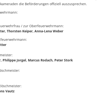
ameraden die Beförderungen offiziell auszusprechen.
rwehrmann:
euerwehrfrau / zur Oberfeuerwehrmann:
tter, Thorsten Keiper, Anna-Lena Weber
tfeuerwehrmann:
tter
meister:
, Philippe Jorgel, Marcus Rodach, Peter Stork
öschmeister:
löschmeister:
ens Vautz