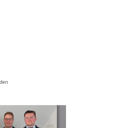
OURISMUS
aden