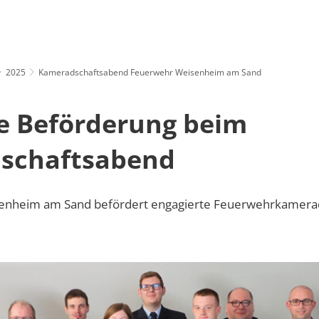
AUS & POLITIK
WOHNEN & LEBEN
GEMEINDEN
T
2025
Kameradschaftsabend Feuerwehr Weisenheim am Sand
he Beförderung beim
schaftsabend
enheim am Sand befördert engagierte Feuerwehrkamer