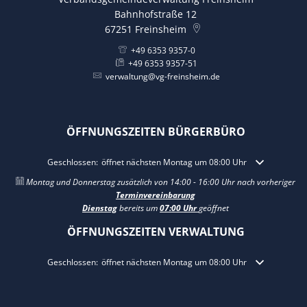
Bahnhofstraße 12
67251
Freinsheim
+49 6353 9357-0
+49 6353 9357-51
verwaltung@vg-freinsheim.de
ÖFFNUNGSZEITEN BÜRGERBÜRO
Klicken, um weitere Öffnungs- oder Schließzeiten auszublenden
Geschlossen:
öffnet nächsten Montag um 08:00 Uhr
Montag und Donnerstag zusätzlich von 14:00 - 16:00 Uhr nach vorheriger
Terminvereinbarung
Dienstag
bereits um
07:00 Uhr
geöffnet
ÖFFNUNGSZEITEN VERWALTUNG
Klicken, um weitere Öffnungs- oder Schließzeiten auszublenden
Geschlossen:
öffnet nächsten Montag um 08:00 Uhr